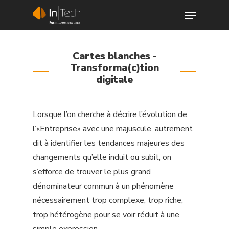
Cartes blanches -
Transforma(c)tion
digitale
Hit enter to search or ESC to close
Lorsque l’on cherche à décrire l’évolution de
l’«Entreprise» avec une majuscule, autrement
dit à identifier les tendances majeures des
changements qu’elle induit ou subit, on
s’efforce de trouver le plus grand
dénominateur commun à un phénomène
About us
nécessairement trop complexe, trop riche,
trop hétérogène pour se voir réduit à une
Our Services
simple expression.