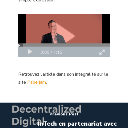
Our Expertise
Agile
The InTech Spirit
Backend
Join us
Blockchain
Social Responsibili
Cloud
Retrouvez l’article dans son intégralité sur le
News
Data
site
Paperjam
.
DevOps
Contact us
Frontend
English
Previous Post
Mobile
InTech en partenariat avec
Français