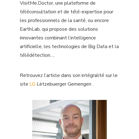
Agile
VisitMe.Doctor, une plateforme de
L’esprit InTech
téléconsultation et de télé-expertise pour
Backend
les professionnels de la santé, ou encore
Nous rejoindre
EarthLab, qui propose des solutions
Blockchain
innovantes combinant l’intelligence
Responsabilité Soc
Cloud
artificielle, les technologies de Big Data et la
télédétection….
Actualités
Data
DevOps
Nous contacter
Retrouvez l’article dans son intégralité sur le
site
LG
Lëtzebuerger Gemengen .
Frontend
Français
Mobile
English
UX