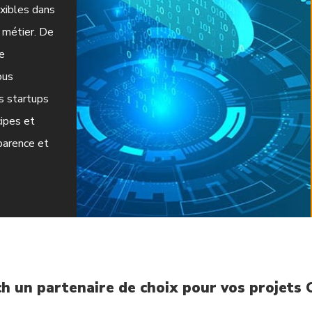
xibles dans
 métier. De
e
ous
s startups
ipes et
parence et
ch un partenaire de choix pour vos projets 