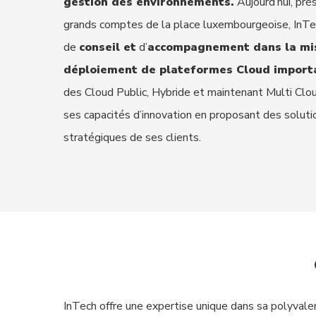
gestion des environnements.
Aujourd’hui, pr
grands comptes de la place luxembourgeoise, InTe
de
conseil et
d’
accompagnement dans la mis
déploiement de plateformes Cloud import
des Cloud Public, Hybride et maintenant Multi Clou
Hit enter to search or ESC to close
ses capacités d’innovation en proposant des solut
stratégiques de ses clients.
InTech offre une expertise unique dans sa polyvale