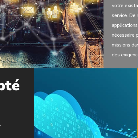
votre exista
service. De
applications
nécessaire 
missions dan
des exigenc
pté
t