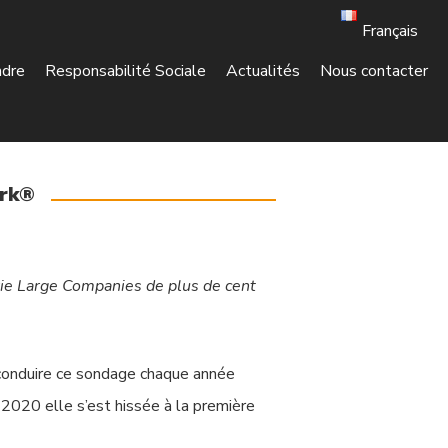
Français
ndre
Responsabilité Sociale
Actualités
Nous contacter
ork®
ie Large Companies de plus de cent
conduire ce sondage chaque année
2020 elle s’est hissée à la première