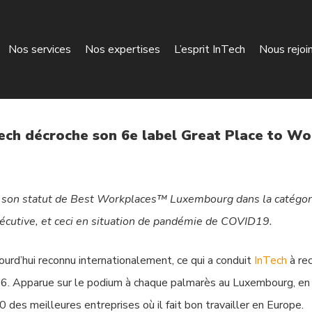
Nos services
Nos expertises
L’esprit InTech
Nous rejoi
ech décroche son 6e label Great Place to W
1 son statut de Best Workplaces™ Luxembourg dans la catégor
écutive, et ceci en situation de pandémie de COVID19.
urd’hui reconnu internationalement, ce qui a conduit
InTech
à re
16. Apparue sur le podium à chaque palmarès au Luxembourg, en 
des meilleures entreprises où il fait bon travailler en Europe.